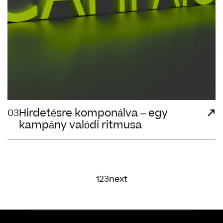
Hirdetésre komponálva – egy
03
kampány valódi ritmusa
1
2
3
next