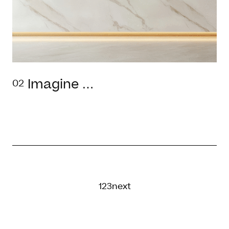
Imagine …
02
1
2
3
next