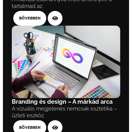
tartalmad az.
BŐVEBBEN
Branding és design – A márkád arca
A vizuális megjelenés nemcsak esztétika –
üzleti eszköz.
BŐVEBBEN