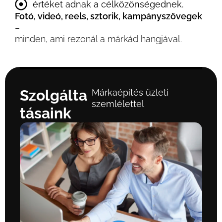
értéket adnak a célközönségednek.
Fotó, videó, reels, sztorik, kampányszövegek
–
minden, ami rezonál a márkád hangjával.
S
z
o
l
g
á
l
t
a
Márkaépítés üzleti
szemlélettel
t
á
s
a
i
n
k