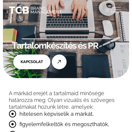
T
a
r
t
a
l
o
m
k
é
s
z
í
t
é
s
é
s
P
R
KAPCSOLAT
A márkád erejét a tartalmaid minősége
határozza meg. Olyan vizuális és szöveges
tartalmakat hozunk létre, amelyek:
hitelesen képviselik a márkát,
figyelemfelkeltők és megoszthatók,